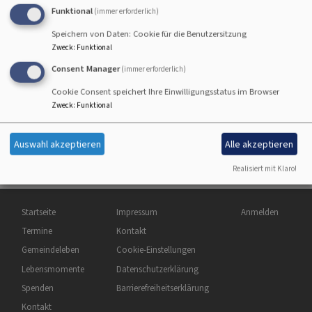
Funktional
(immer erforderlich)
Speichern von Daten: Cookie für die Benutzersitzung
Zweck
:
Funktional
Consent Manager
(immer erforderlich)
Cookie Consent speichert Ihre Einwilligungsstatus im Browser
Zweck
:
Funktional
Auswahl akzeptieren
Alle akzeptieren
Realisiert mit Klaro!
Hauptnavigation
Fußbereichsmenü
Benutzermenü
Startseite
Impressum
Anmelden
Termine
Kontakt
Gemeindeleben
Cookie-Einstellungen
Lebensmomente
Datenschutzerklärung
Spenden
Barrierefreiheitserklärung
Kontakt