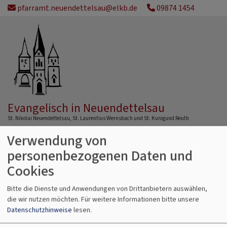
Direkt
pfarramt.neuendettelsau@elkb.de
09874 1454
zum
Inhalt
Evangelisch in Neuendettelsau
St. Nikolai Neuendettelsau, St. Laurentius Wernsbach und St. Kunigund Reuth
Verwendung von
Hauptnavigation
personenbezogenen Daten und
Cookies
Kircheneintritt
Bitte die Dienste und Anwendungen von Drittanbietern auswählen,
die wir nutzen möchten.
Für weitere Informationen bitte unsere
Datenschutzhinweise
lesen.
Sprechen Sie uns gerne an:
Kontakt